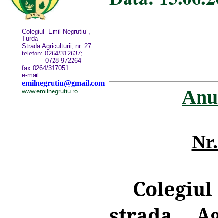
Colegiul ”Emil Negrutiu”,
Turda
Strada Agriculturii, nr. 27
telefon: 0264/312637;
0728 972264
fax:0264/317051
e-mail:
emilnegrutiu@gmail.com
Anun
www.emilnegrutiu.ro
Nr.
Colegiu
strada Ag