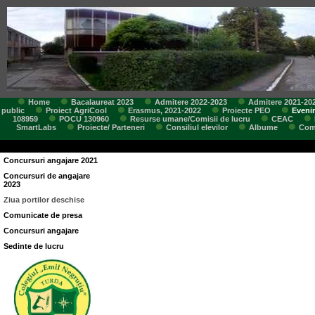
Home
Bacalaureat 2023
Admitere 2022-2023
Admitere 2021-20
public
Proiect AgriCool
Erasmus, 2021-2022
Proiecte PEO
Eveni
108959
POCU 130960
Resurse umane/Comisii de lucru
CEAC
SmartLabs
Proiecte/ Parteneri
Consiliul elevilor
Albume
Comi
Concursuri angajare 2021
Concursuri de angajare
2023
Ziua portilor deschise
Comunicate de presa
Concursuri angajare
Sedinte de lucru