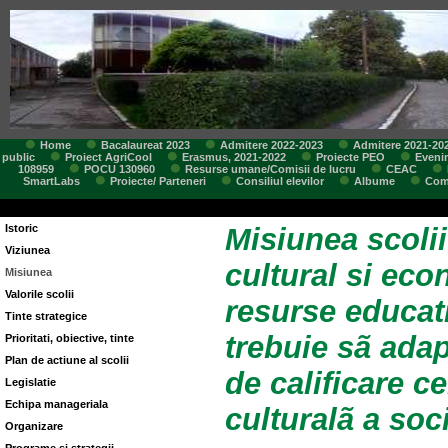
Home
Bacalaureat 2023
Admitere 2022-2023
Admitere 2021-20
public
Proiect AgriCool
Erasmus, 2021-2022
Proiecte PEO
Eveni
108959
POCU 130960
Resurse umane/Comisii de lucru
CEAC
SmartLabs
Proiecte/ Parteneri
Consiliul elevilor
Albume
Comi
Istoric
Misiunea scolii
Viziunea
cultural si eco
Misiunea
Valorile scolii
resurse educati
Tinte strategice
trebuie sã ada
Prioritati, obiective, tinte
Plan de actiune al scolii
de calificare c
Legislatie
Echipa manageriala
culturalã a soci
Organizare