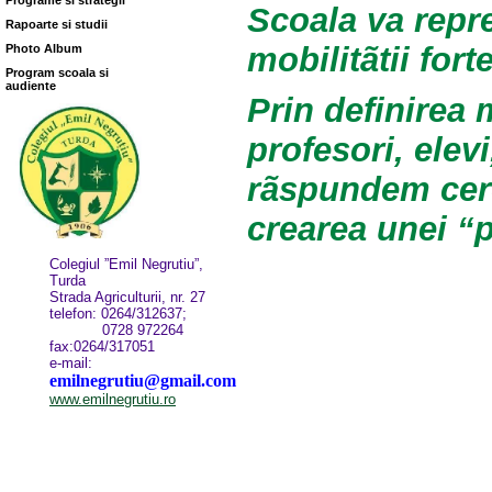
Programe si strategii
Scoala va repre
Rapoarte si studii
mobilitãtii fort
Photo Album
Program scoala si
audiente
Prin definirea 
profesori, elev
rãspundem cerer
crearea unei “p
Colegiul ”Emil Negrutiu”,
Turda
Strada Agriculturii, nr. 27
telefon: 0264/312637;
0728 972264
fax:0264/317051
e-mail:
emilnegrutiu@gmail.com
www.emilnegrutiu.ro