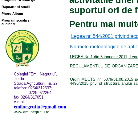
activitãtile unei
Programe si strategii
Rapoarte si studii
suportul ori de
Photo Album
Program scoala si
Pentru mai multe
audiente
Legea nr. 544/2001 privind acce
Normele metodologice de aplic
LEGEA Nr. 1 din 5 ianuarie 2011, Lege
REGULAMENTUL DE ORGANIZARE 
Colegiul ”Emil Negrutiu”,
Turda
Ordin MECTS nr. 5079/31.08.2015 pentr
4496/2015 privind structura anului s
Strada Agriculturii, nr. 27
telefon: 0264/312637;
0728 972264
fax:0264/317051
e-mail:
emilnegrutiu@gmail.com
www.emilnegrutiu.ro