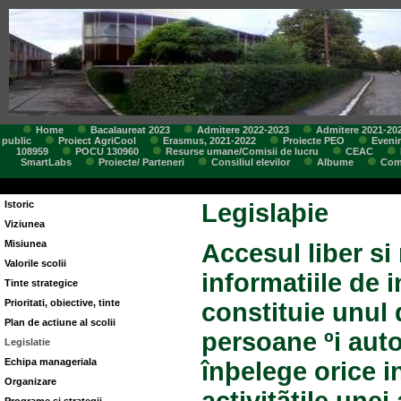
Home
Bacalaureat 2023
Admitere 2022-2023
Admitere 2021-20
public
Proiect AgriCool
Erasmus, 2021-2022
Proiecte PEO
Eveni
108959
POCU 130960
Resurse umane/Comisii de lucru
CEAC
SmartLabs
Proiecte/ Parteneri
Consiliul elevilor
Albume
Comi
Istoric
Legislaþie
Viziunea
Misiunea
Accesul liber si
Valorile scolii
informatiile de i
Tinte strategice
Prioritati, obiective, tinte
constituie unul d
Plan de actiune al scolii
persoane ºi auto
Legislatie
Echipa manageriala
înþelege orice in
Organizare