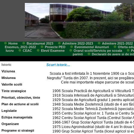
Home
Bacalaureat 2023
Admitere 2022-2023
Admitere 2021-2022
Erasmus, 2021-2022
Proiecte PEO
Evenimente/ Anunturi
Oferta edu
lucru
CEAC
Elevi/ Examene
Orarul scolii/Serviciu pe scoala
P
parinti
Declaratii de avere si de in
Istoric
Scurt istoric...
Viziunea
Scoala a fost infiintata în 1 Noiembrie 1906 ca o Sco
Misiunea
Negrutiu" Turda din 2007. In prezent, aici se pregãtesc
Cele mai importante etape parcurse de scoalã
Valorile scolii
1906 Scoala Practicã de Agriculturã si Viticulturã T
Tinte strategice
1918 Scoala Inferioarã de Agriculturã si Silviculturã
Prioritati, obiective, tinte
1929 Scoala de Agriculturã gradul 1 pentru aplicat
Plan de actiune al scolii
1948 Scoala Medie Zootehnicã (studii de 4 ani fãr
1952 Scoala Medie Tehnicã Zootehnicã (specializ
Legislatie
1955 Centru Scolar Agricol nr. 1 Turda si Centru Sco
Echipa manageriala
1962 Centru Scolar Agricol Turda (Centrul Scolar Agr
1966-1967 Grup Scolar Agricol Turda (studii de 4-5
Organizare
1975 Liceu Agroindustrial (studii de 4 ani în doua 
Programe si strategii
1990 Grup Scolar Agricol Turda (liceul agricol si e