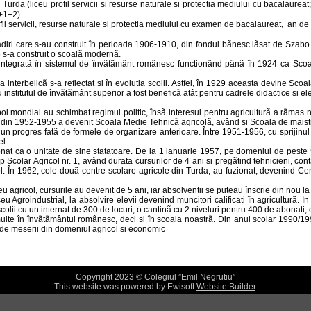
urda (liceu profil servicii si resurse naturale si protectia mediului cu bacalaureat
2+1+2)
fil servicii, resurse naturale si protectia mediului cu examen de bacalaureat,
an de 
 care s-au construit în perioada 1906-1910, din fondul bãnesc lãsat de Szabo J
956 s-a construit o scoalã modernã.
ntegratã în sistemul de învãtãmânt românesc functionând pânã în 1924 ca Scoalã 
a interbelicã s-a reflectat si în evolutia scolii. Astfel, în 1929 aceasta devine Scoa
nstitutul de învãtãmânt superior a fost beneficã atât pentru cadrele didactice si ele
oi mondial au schimbat regimul politic, însã interesul pentru agriculturã a rãma
r din 1952-1955 a devenit Scoala Medie Tehnicã agricolã, având si Scoala de maistr
 progres fatã de formele de organizare anterioare. Între 1951-1956, cu sprijinul Min
el.
at ca o unitate de sine statatoare. De la 1 ianuarie 1957, pe domeniul de peste 50
colar Agricol nr. 1, având durata cursurilor de 4 ani si pregãtind tehnicieni, contabi
col. În 1962, cele douã centre scolare agricole din Turda, au fuzionat, devenind Ce
u agricol, cursurile au devenit de 5 ani, iar absolventii se puteau înscrie din nou la 
 Agroindustrial, la absolvire elevii devenind muncitori calificati în agriculturã. In
olii cu un internat de 300 de locuri, o cantinã cu 2 niveluri pentru 400 de abonati, o
te în învãtãmântul românesc, deci si în scoala noastrã. Din anul scolar 1990/19
ã de meserii din domeniul agricol si economic
Copyright 2023 © Colegiul ”Emil Negrutiu”
This website was powered by Ewisoft
Website Builder
.