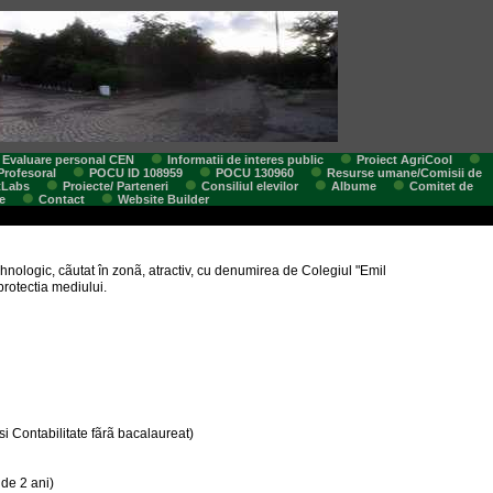
Evaluare personal CEN
Informatii de interes public
Proiect AgriCool
Profesoral
POCU ID 108959
POCU 130960
Resurse umane/Comisii de
tLabs
Proiecte/ Parteneri
Consiliul elevilor
Albume
Comitet de
e
Contact
Website Builder
ehnologic, cãutat în zonã, atractiv, cu denumirea de Colegiul "Emil
protectia mediului.
 si Contabilitate fãrã bacalaureat)
 de 2 ani)