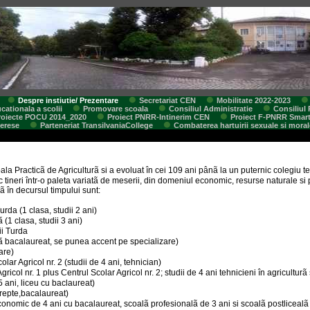
Despre instiutie/ Prezentare
Secretariat CEN
Mobilitate 2022-2023
cationala a scolii
Promovare scoala
Consiliul Administratie
Consiliul 
roiecte POCU 2014_2020
Proiect PNRR-Intinerim CEN
Proiect F-PNRR Smar
terese
Parteneriat TransilvaniaCollege
Combaterea hartuirii sexuale si moral
ala Practicã de Agriculturã si a evoluat în cei 109 ani pânã la un puternic colegiu t
 tineri într-o paleta variatã de meserii, din domeniul economic, resurse naturale si 
 în decursul timpului sunt:
urda (1 clasa, studii 2 ani)
 (1 clasa, studii 3 ani)
ii Turda
ã bacalaureat, se punea accent pe specializare)
are)
lar Agricol nr. 2 (studii de 4 ani, tehnician)
icol nr. 1 plus Centrul Scolar Agricol nr. 2; studii de 4 ani tehnicieni în agriculturã
 ani, liceu cu baclaureat)
trepte,bacalaureat)
conomic de 4 ani cu bacalaureat, scoalã profesionalã de 3 ani si scoalã postlicealã