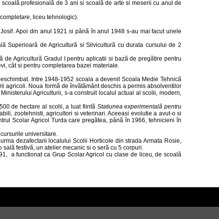
; scoalã profesionalã de 3 ani si scoalã de arte si meserii cu anul de
completare, liceu tehnologic).
osif. Apoi din anul 1921 si pânã în anul 1948 s-au mai facut unele
Superioarã de Agriculturã si Silviculturã cu durata cursului de 2
lã de Agriculturã Gradul I pentru aplicatii si bazã de pregãtire pentru
vi, cât si pentru completarea bazei materiale.
s neschimbat. Intre 1948-1952 scoala a devenit Scoala Medie Tehnicã
ii agricoli. Noua formã de învãtãmânt deschis a permis absolventilor
isterului Agriculturii, s-a construit localul actual al scolii, modern,
0 de hectare al scolii, a luat fiintã
Statiunea experimentalã pentru
li, zootehnisti, agricultori si veterinari. Aceeasi evolutie a avut-o si
ntrul Scolar Agricol Turda care pregãtea, pânã în 1966, tehnicieni în
cursurile universitare.
 urma dezafectarii localului Scolii Horticole din strada Armata Rosie,
 salã festivã, un atelier mecanic si o serã cu 5 corpuri.
91,
a functionat ca Grup Scolar Agricol cu clase de liceu, de scoalã