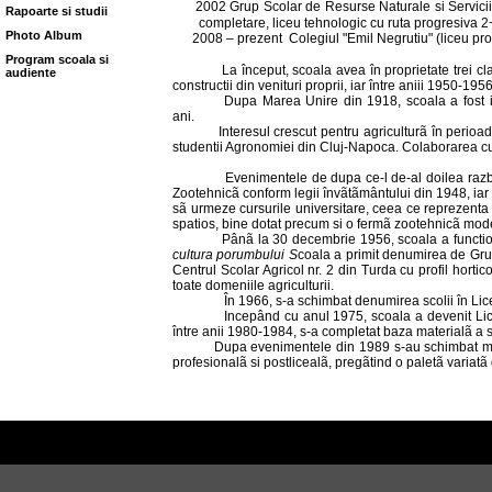
2002 Grup Scolar de Resurse Naturale si Servicii T
Rapoarte si studii
completare, liceu tehnologic cu ruta progresiva 
Photo Album
2008 – prezent
Colegiul "Emil Negrutiu" (liceu pro
Program scoala si
La început, scoala avea în proprietate trei cladiri
audiente
constructii din venituri proprii, iar între aniii 1950-1
Dupa Marea Unire din 1918, scoala a fost i
ani.
Interesul crescut pentru agriculturã în perioad
studentii Agronomiei din Cluj-Napoca. Colaborarea cu i
Evenimentele de dupa ce-l de-al doilea razb
Zootehnicã conform legii învãtãmântului din 1948, ia
sã urmeze cursurile universitare, ceea ce reprezenta un
spatios, bine dotat precum si o fermã zootehnicã mod
Pânã la 30 decembrie 1956, scoala a function
cultura porumbului S
coala a primit denumirea de Grup S
Centrul Scolar Agricol nr. 2 din Turda cu profil horti
toate domeniile agriculturii.
În 1966, s-a schimbat denumirea scolii în Lice
Incepând cu anul 1975, scoala a devenit Liceu
între anii 1980-1984, s-a completat baza materialã a sc
Dupa evenimentele din 1989 s-au schimbat mul
profesionalã si postlicealã, pregãtind o paletã variat