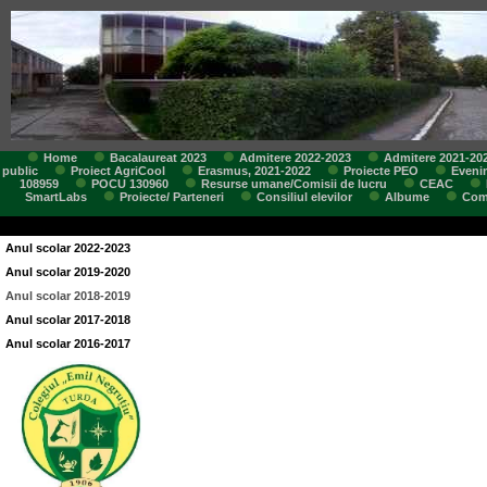
Home
Bacalaureat 2023
Admitere 2022-2023
Admitere 2021-20
public
Proiect AgriCool
Erasmus, 2021-2022
Proiecte PEO
Eveni
108959
POCU 130960
Resurse umane/Comisii de lucru
CEAC
SmartLabs
Proiecte/ Parteneri
Consiliul elevilor
Albume
Comi
Anul scolar 2022-2023
Anul scolar 2019-2020
Anul scolar 2018-2019
Anul scolar 2017-2018
Anul scolar 2016-2017