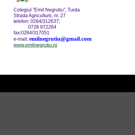
Colegiul ”Emil Negrutiu”, Turda
Strada Agriculturii, nr. 27
telefon: 0264/312637;
0728 972264
fax:0264/317051
emilnegrutiu@gmail.com
e-mail:
www.emilnegrutiu.ro