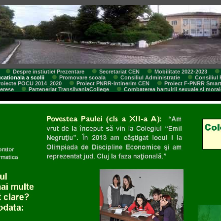
Despre instiutie/ Prezentare
Secretariat CEN
Mobilitate 2022-2023
cationala a scolii
Promovare scoala
Consiliul Administratie
Consiliul 
roiecte POCU 2014_2020
Proiect PNRR-Intinerim CEN
Proiect F-PNRR Smar
terese
Parteneriat TransilvaniaCollege
Combaterea hartuirii sexuale si moral