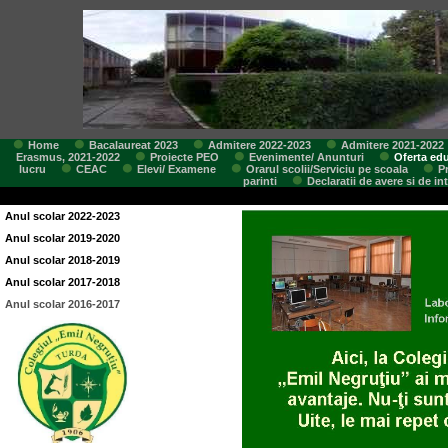
Home
Bacalaureat 2023
Admitere 2022-2023
Admitere 2021-2022
Erasmus, 2021-2022
Proiecte PEO
Evenimente/ Anunturi
Oferta edu
lucru
CEAC
Elevi/ Examene
Orarul scolii/Serviciu pe scoala
P
parinti
Declaratii de avere si de in
Anul scolar 2022-2023
Anul scolar 2019-2020
Anul scolar 2018-2019
Anul scolar 2017-2018
Anul scolar 2016-2017