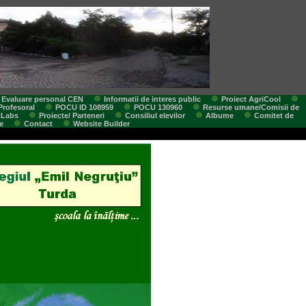
Evaluare personal CEN
Informatii de interes public
Proiect AgriCool
Profesoral
POCU ID 108959
POCU 130960
Resurse umane/Comisii de
tLabs
Proiecte/ Parteneri
Consiliul elevilor
Albume
Comitet de
e
Contact
Website Builder