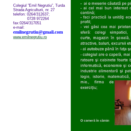
Colegiul ”Emil Negrutiu”, Turda
Strada Agriculturii, nr. 27
telefon: 0264/312637;
0728 972264
fax:0264/317051
e-mail:
emilnegrutiu@gmail.com
www.emilnegrutiu.ro