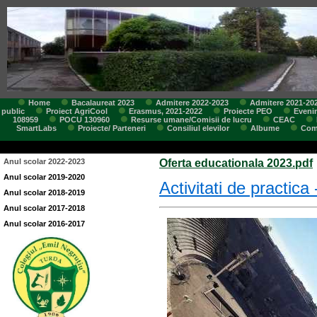
Home
Bacalaureat 2023
Admitere 2022-2023
Admitere 2021-20
public
Proiect AgriCool
Erasmus, 2021-2022
Proiecte PEO
Eveni
108959
POCU 130960
Resurse umane/Comisii de lucru
CEAC
SmartLabs
Proiecte/ Parteneri
Consiliul elevilor
Albume
Comi
Anul scolar 2022-2023
Oferta educationala 2023.pdf
Anul scolar 2019-2020
Activitati de practica
Anul scolar 2018-2019
Anul scolar 2017-2018
Anul scolar 2016-2017