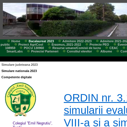
Home
Bacalaureat 2023
Admitere 2022-2023
Admitere 2021-20
public
Proiect AgriCool
Erasmus, 2021-2022
Proiecte PEO
Eveni
108959
POCU 130960
Resurse umane/Comisii de lucru
CEAC
SmartLabs
Proiecte/ Parteneri
Consiliul elevilor
Albume
Comi
Simulare judeteana 2023
Simulare nationala 2023
Competente digitale
ORDIN nr. 3.
simularii eval
VIII-a si a s
Colegiul ”Emil Negrutiu”,