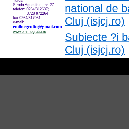
Turda
national de b
Strada Agriculturii, nr. 27
telefon: 0264/312637;
0728 972264
Cluj (isjcj.ro)
fax:0264/317051
e-mail:
emilnegrutiu@gmail.com
www.emilnegrutiu.ro
Subiecte ?i 
Cluj (isjcj.ro)