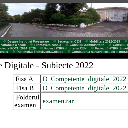
Despre instiutie/ Prezentare
Secretariat CEN
Mobilitate 2022-2023
cationala a scolii
Promovare scoala
Consiliul Administratie
Consiliul 
roiecte POCU 2014_2020
Proiect PNRR-Intinerim CEN
Proiect F-PNRR Smar
terese
Parteneriat TransilvaniaCollege
Combaterea hartuirii sexuale si moral
 Digitale - Subiecte 2022
Fisa A
D_Competente_digitale_2022
Fisa B
D_Competente_digitale_2022
Folderul
examen.rar
examen