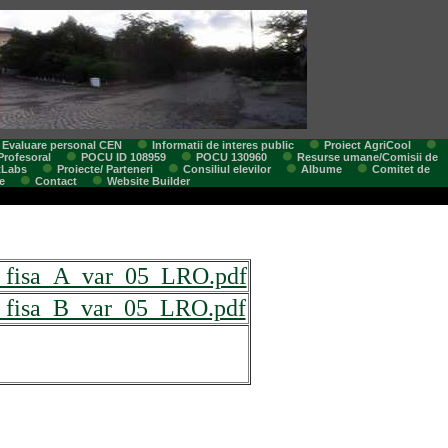
Evaluare personal CEN
Informatii de interes public
Proiect AgriCool
Profesoral
POCU ID 108959
POCU 130960
Resurse umane/Comisii de
tLabs
Proiecte/ Parteneri
Consiliul elevilor
Albume
Comitet de
e
Contact
Website Builder
_fisa_A_var_05_LRO.pdf
_fisa_B_var_05_LRO.pdf