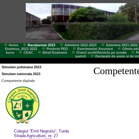
Home
Bacalaureat 2023
Admitere 2022-2023
Admitere 2021-2022
Erasmus, 2021-2022
Proiecte PEO
Evenimente/ Anunturi
Oferta edu
lucru
CEAC
Elevi/ Examene
Orarul scolii/Serviciu pe scoala
P
parinti
Declaratii de avere si de in
Simulare judeteana 2023
Competente
Simulare nationala 2023
Competente digitale
Colegiul ”Emil Negrutiu”, Turda
Strada Agriculturii, nr. 27