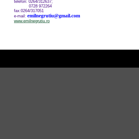
telefon: 0264/312637;
0728 972264
fax:0264/317051
emilnegrutiu@gmail.com
e-mail:
www.emilnegrutiu.ro