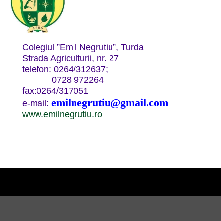
Colegiul ”Emil Negrutiu”, Turda
Strada Agriculturii, nr. 27
telefon: 0264/312637;
0728 972264
fax:0264/317051
emilnegrutiu@gmail.com
e-mail:
www.emilnegrutiu.ro