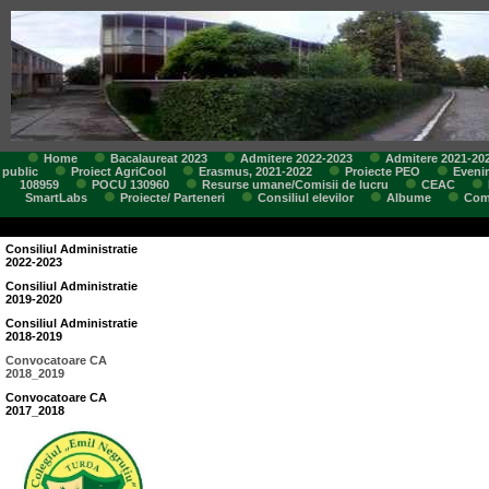
Home
Bacalaureat 2023
Admitere 2022-2023
Admitere 2021-20
public
Proiect AgriCool
Erasmus, 2021-2022
Proiecte PEO
Eveni
108959
POCU 130960
Resurse umane/Comisii de lucru
CEAC
SmartLabs
Proiecte/ Parteneri
Consiliul elevilor
Albume
Comi
Consiliul Administratie
2022-2023
Consiliul Administratie
2019-2020
Consiliul Administratie
2018-2019
Convocatoare CA
2018_2019
Convocatoare CA
2017_2018