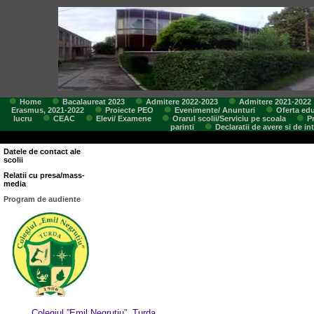
Home
Bacalaureat 2023
Admitere 2022-2023
Admitere 2021-2022
Erasmus, 2021-2022
Proiecte PEO
Evenimente/ Anunturi
Oferta edu
lucru
CEAC
Elevi/ Examene
Orarul scolii/Serviciu pe scoala
P
parinti
Declaratii de avere si de in
Datele de contact ale
scolii
Relatii cu presa/mass-
media
Program de audiente
Colegiul ”Emil Negrutiu”, Turda