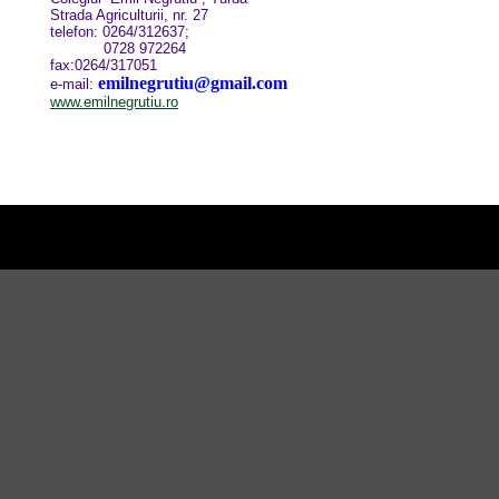
Strada Agriculturii, nr. 27
telefon: 0264/312637;
0728 972264
fax:0264/317051
emilnegrutiu@gmail.com
e-mail:
www.emilnegrutiu.ro