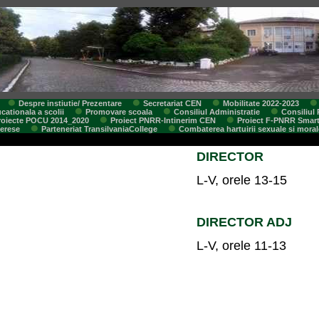
Despre instiutie/ Prezentare
Secretariat CEN
Mobilitate 2022-2023
cationala a scolii
Promovare scoala
Consiliul Administratie
Consiliul 
roiecte POCU 2014_2020
Proiect PNRR-Intinerim CEN
Proiect F-PNRR Smar
terese
Parteneriat TransilvaniaCollege
Combaterea hartuirii sexuale si moral
DIRECTOR
L-V, orele 13-15
DIRECTOR ADJ
L-V, orele 11-13