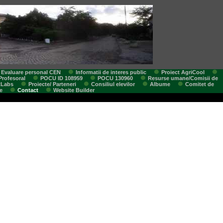
Evaluare personal CEN
Informatii de interes public
Proiect AgriCool
Profesoral
POCU ID 108959
POCU 130960
Resurse umane/Comisii de
tLabs
Proiecte/ Parteneri
Consiliul elevilor
Albume
Comitet de
e
Contact
Website Builder