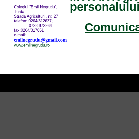
personalului 
Colegiul ”Emil Negrutiu”,
Turda
Strada Agriculturii, nr. 27
telefon: 0264/312637;
Comunicar
0728 972264
fax:0264/317051
e-mail:
emilnegrutiu@gmail.com
www.emilnegrutiu.ro