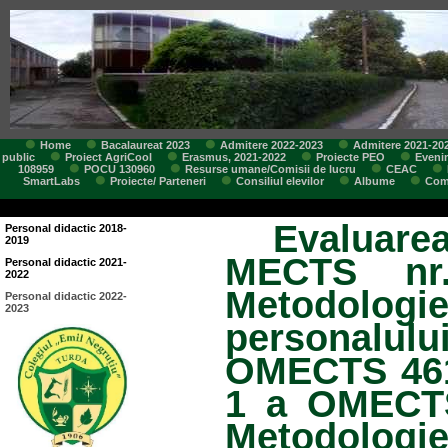
Home
Bacalaureat 2023
Admitere 2022-2023
Admitere 2021-20
public
Proiect AgriCool
Erasmus, 2021-2022
Proiecte PEO
Eveni
108959
POCU 130960
Resurse umane/Comisii de lucru
CEAC
SmartLabs
Proiecte/ Parteneri
Consiliul elevilor
Albume
Comi
Evaluarea
Personal didactic 2018-
2019
MECTS nr.
Personal didactic 2021-
2022
Metodologi
Personal didactic 2022-
2023
personalulu
OMECTS 4613
1 a OMECTS 
Metodologi