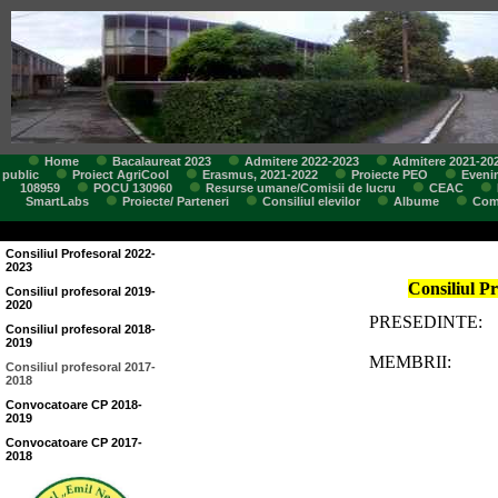
Home
Bacalaureat 2023
Admitere 2022-2023
Admitere 2021-20
public
Proiect AgriCool
Erasmus, 2021-2022
Proiecte PEO
Eveni
108959
POCU 130960
Resurse umane/Comisii de lucru
CEAC
SmartLabs
Proiecte/ Parteneri
Consiliul elevilor
Albume
Comi
Consiliul Profesoral 2022-
2023
Consiliul P
Consiliul profesoral 2019-
2020
PRESEDINTE:
Consiliul profesoral 2018-
2019
MEMBRII:
Consiliul profesoral 2017-
2018
Convocatoare CP 2018-
2019
Convocatoare CP 2017-
2018