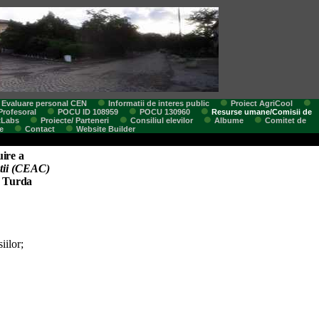
Evaluare personal CEN
Informatii de interes public
Proiect AgriCool
Profesoral
POCU ID 108959
POCU 130960
Resurse umane/Comisii de
tLabs
Proiecte/ Parteneri
Consiliul elevilor
Albume
Comitet de
e
Contact
Website Builder
uire a
atii (CEAC)
” Turda
iilor;