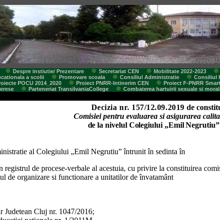
Despre instiutie/ Prezentare
Secretariat CEN
Mobilitate 2022-2023
cationala a scolii
Promovare scoala
Consiliul Administratie
Consiliul 
roiecte POCU 2014_2020
Proiect PNRR-Intinerim CEN
Proiect F-PNRR Smar
terese
Parteneriat TransilvaniaCollege
Combaterea hartuirii sexuale si moral
Decizia nr. 157/12.09.2019
de constit
Comisiei
pentru evaluarea si asigurarea calit
de la nivelul Colegiului „Emil Negrutiu
nistratie al Colegiului „Emil Negrutiu” întrunit în sedinta în
registrul de procese-verbale al acestuia, cu privire la constituirea comis
l de organizare si functionare a unitatilor de învatamânt
ar Judetean Cluj nr. 1047/2016;