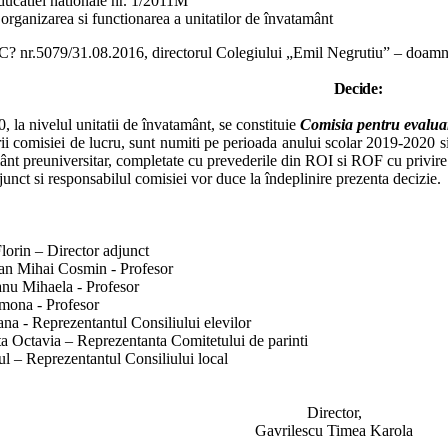
ducatiei nationale nr. 1/2011M
rganizarea si functionarea a unitatilor de învatamânt
C? nr.5079/31.08.2016, directorul Colegiului „Emil Negrutiu” – doamn
Decide:
, la nivelul unitatii de învatamânt, se constituie
Comisia
pentru evalua
i comisiei de lucru, sunt numiti pe perioada anului scolar 2019-2020 si 
mânt preuniversitar, completate cu prevederile din ROI si ROF cu privire 
junct si responsabilul comisiei vor duce la îndeplinire prezenta decizie.
lorin – Director adjunct
an Mihai Cosmin - Profesor
nu Mihaela - Profesor
mona - Profesor
na - Reprezentantul Consiliului elevilor
a Octavia – Reprezentanta Comitetului de parinti
l – Reprezentantul Consiliului local
Director,
Gavrilescu Timea Karola