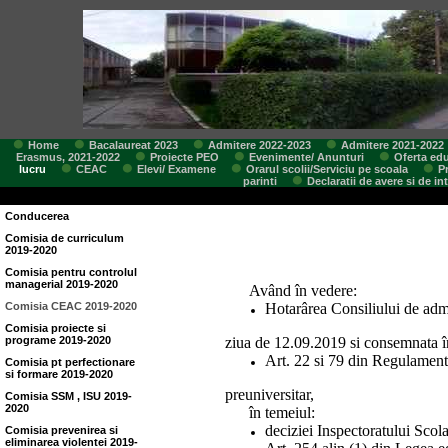
Home
Bacalaureat 2023
Admitere 2022-2023
Admitere 2021-2022
Erasmus, 2021-2022
Proiecte PEO
Evenimente/ Anunturi
Oferta edu
lucru
CEAC
Elevi/ Examene
Orarul scolii/Serviciu pe scoala
P
parinti
Declaratii de avere si de in
Conducerea
Comisia de curriculum
2019-2020
Comisia pentru controlul
managerial 2019-2020
Având în vedere:
Comisia CEAC 2019-2020
Hotarârea Consiliului de admi
Comisia proiecte si
programe 2019-2020
ziua de 12.09.2019 si consemnata în 
Art. 22 si 79 din Regulamentu
Comisia pt perfectionare
si formare 2019-2020
preuniversitar,
Comisia SSM , ISU 2019-
2020
în temeiul:
deciziei Inspectoratului Scol
Comisia prevenirea si
eliminarea violentei 2019-