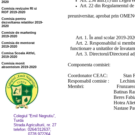
Art. 254 alin.(1) din Legea e
2020
Art. 22 din Regulamentul de o
Comisia revizuire RI si
ROF 2019-2020
preuniversitar, aprobat prin OMEN
Comisia pentru
dezvoltarea relatiilor 2019-
2020
Comisie de marketing
2019-2020
Art. 1. În anul scolar 2019-2020
Art. 2. Responsabilul si membri
Comisia de mentorat
2019-2020
functionare a unitatilor de învata
Comisa Scoala Altfel,
Art. 3. Directorul/Directorul ad
2019-2020
Comisia monit
Componenta comisiei:
absenteism 2019-2020
Coordonator CEAC:
Stan F
Responsabil comisie :
Lechint
Membri:
Frunzarea
Batinas Ra
Beres Fabia
Hotea Aliet
Nastase Pau
Colegiul ”Emil Negrutiu”,
Turda
Strada Agriculturii, nr. 27
telefon: 0264/312637;
0728 972264