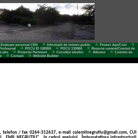
Evaluare personal CEN
Informatii de interes public
Proiect AgriCool
Profesoral
POCU ID 108959
POCU 130960
Resurse umane/Comisii de
tLabs
Proiecte/ Parteneri
Consiliul elevilor
Albume
Comitet de
e
Contact
Website Builder
0, telefon / fax 0264-312637, e-mail
col
emilnegrutiu@gmail.com
, CUI
L „EMIL NEGRUTIU”,
în cadrul apelului „Îmbunatatirea infrastructurii