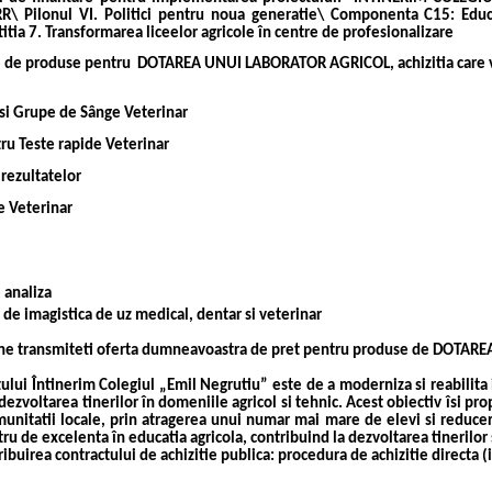
PNRR\ Pilonul VI. Politici pentru noua generatie\ Componenta C15: Ed
itia 7. Transformarea liceelor agricole în centre de profesionalizare
ce de produse pentru
DOTAREA UNUI LABORATOR AGRICOL,
achizitia car
 si Grupe de Sânge Veterinar
ru Teste rapide Veterinar
 rezultatelor
e Veterinar
 analiza
de imagistica de uz medical, dentar si veterinar
a ne transmiteti oferta dumneavoastra de pret pentru produse de
DOTAREA
ului Întinerim Colegiul „Emil Negrutiu” este de a moderniza si reabilita i
i dezvoltarea tinerilor în domeniile agricol si tehnic. Acest obiectiv îsi p
munitatii locale, prin atragerea unui numar mai mare de elevi si reducerea
u de excelenta în educatia agricola, contribuind la dezvoltarea tinerilor s
ibuirea contractului de achizitie publica:
procedura de achizitie directa (