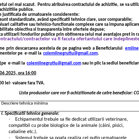
etul cel mai scazut.
Pentru atribuirea contractului de achizitie, se va utili
achizitiile publice.
te justificata de urmatoarele considerente:
sunt standardizate, având specificatii tehnice clare, usor comparabile;
uari calitative sau tehnico-functionale complexe care sa impuna aplicarea 
ilitate obiectiva si transparenta între ofertele depuse;
 utilizarii fondurilor publice prin obtinerea celui mai avantajos pret în ra
ntractului/contractelor va fi facuta ofertantului care îndeplineste
e prin descarcarea acesteia de pe pagina web a Beneficiarului
emilne
cumentelor pe
e-mail la
colemilnegrutiu@gmail.com
.
 (pe
e-mail la
colemilnegrutiu@gmail.com
sau in plic la sediul beneficiar
4.06.2025, ora 16:00
0 lei- valoare fara TVA.
Lista produselor care vor fi achizitionate de catre beneficia
Descriere tehnica minima
I. Specificatii tehnice generale:
·
Echipamentul trebuie sa fie dedicat utilizarii veterinare,
compatibil cu probe biologice de la animale (câini, pisici,
cabaline etc.).
·
Sistemul trebuie sa poata realiza cel putin urmatoarele