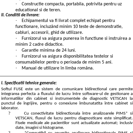
·
Constructie compacta, portabila, potrivita pentru uz
educational si de teren.
II. Conditii de livrare:
·
Echipamentul va fi livrat complet echipat pentru
functionare, incluzând minim 10 teste de demonstratie,
cabluri, accesorii, ghid de utilizare.
·
Furnizorul va asigura punerea în functiune si instruirea a
minim 2 cadre didactice.
·
Garantie minima de 24 luni.
·
Furnizorul va asigura disponibilitatea testelor si
consumabilelor pentru o perioada de minim 5 ani.
·
Manual de utilizare în limba româna.
I. Specificatii tehnice generale:
Softul FUSE este un sistem de comunicare bidirectional care permite
integrarea perfecta a fluxului de lucru între software-ul de gestionare a
informatiilor din cabinet si instrumentele de diagnostic VETSCAN la
punctul de îngrijire, pentru o conexiune îmbunatatita între cabinet si
laborator.
?
Cu conectivitate bidirectionala între analizoarele PIMS* si
VETSCAN, fluxul de lucru pentru diagnosticare este simplificat.
Fisele medicale ale pacientilor sunt actualizate automat; inclusiv
date, imagini si histograme.
?