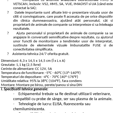
*Compatibil cu anumite analizoare bidirectionale PIMS si
VETSCAN, inclusiv: VS2, HM5, SA, VUE, IMAGYST si UA (când este
conectat la SA);
?
Datele importante sunt afisate într-o prezentare vizuala usor de
citit si convingatoare, care poate fi accesata de pe orice dispozitiv
din clinica dumneavoastra, ajutând atât personalul, cât si
proprietarii de animale de companie sa interpreteze si sa înteleaga
rezultatele.
?
Ajuta personalul si proprietarii de animale de companie sa se
angajeze în conversatii semnificative despre rezultate, cu ajutorul
unor functii de monitorizare a tendintelor usor de interpretat,
sustinute de elementele vizuale îmbunatatite FUSE si de
conectivitatea simplificata.
?
Asistenta tehnica 24/7 oferita gratuit.
Dimensiuni: 6,3 x 14,5 x 14,5 cm (Î x L x A)
Greutate: 1,1 kg (2,5 livre)
Cerinte de alimentare: CC 12V, 5A
Temperatura de functionare: -5°C - 60°C (13°-140°F)
Temperaturi de depozitare: -4°C - 70°C (40°-176°F)
Umiditate relativa: 95% la 38°C (104°F), fara condens
Montare: Montare pe birou, perete/panou si sina DIN
I. Specificatii tehnice generale:
·
Echipamentul trebuie sa fie destinat utilizarii veterinare,
compatibil cu probe de sânge, ser sau plasma de la animale.
·
Tehnologie de lucru: ELISA, fluorescenta sau
chemiluminiscenta.