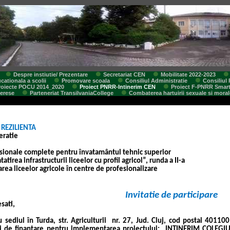
Despre instiutie/ Prezentare
Secretariat CEN
Mobilitate 2022-2023
cationala a scolii
Promovare scoala
Consiliul Administratie
Consiliul 
roiecte POCU 2014_2020
Proiect PNRR-Intinerim CEN
Proiect F-PNRR Smar
terese
Parteneriat TransilvaniaCollege
Combaterea hartuirii sexuale si moral
 REZILIENTA
eratie
esionale complete pentru învatamântul tehnic superior
atirea infrastructurii liceelor cu profil agricol”, runda a II-a
area liceelor agricole în centre de profesionalizare
Invitatie de participare
sati,
 sediul în Turda, str. Agriculturii
nr. 27, Jud. Cluj, cod postal 40110
i de finantare pentru implementarea proiectului:
INTINERIM COLEGIU