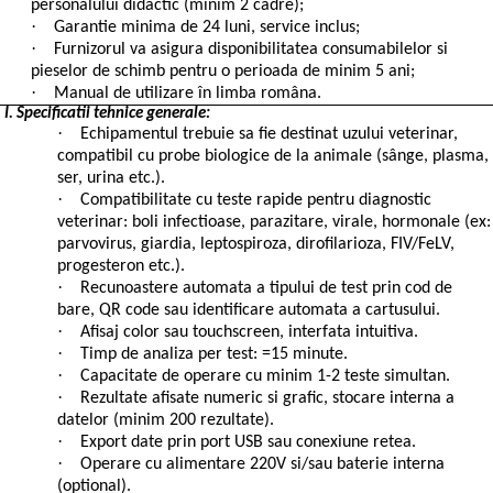
personalului didactic (minim 2 cadre);
·
Garantie minima de 24 luni, service inclus;
·
Furnizorul va asigura disponibilitatea consumabilelor si
pieselor de schimb pentru o perioada de minim 5 ani;
·
Manual de utilizare în limba româna.
I. Specificatii tehnice generale:
·
Echipamentul trebuie sa fie destinat uzului veterinar,
compatibil cu probe biologice de la animale (sânge, plasma,
ser, urina etc.).
·
Compatibilitate cu teste rapide pentru diagnostic
veterinar: boli infectioase, parazitare, virale, hormonale (ex:
parvovirus, giardia, leptospiroza, dirofilarioza, FIV/FeLV,
progesteron etc.).
·
Recunoastere automata a tipului de test prin cod de
bare, QR code sau identificare automata a cartusului.
·
Afisaj color sau touchscreen, interfata intuitiva.
·
Timp de analiza per test: =15 minute.
·
Capacitate de operare cu minim 1-2 teste simultan.
·
Rezultate afisate numeric si grafic, stocare interna a
datelor (minim 200 rezultate).
·
Export date prin port USB sau conexiune retea.
·
Operare cu alimentare 220V si/sau baterie interna
(optional).