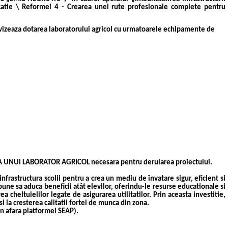
ucatie \ Reformei 4 - Crearea unei rute profesionale complete pentru
e vizeaza dotarea laboratorului agricol cu urmatoarele echipamente de
 UNUI LABORATOR AGRICOL
necesara pentru derularea proiectului.
nfrastructura scolii pentru a crea un mediu de învatare sigur, eficient si
ropune sa aduca beneficii atât elevilor, oferindu-le resurse educationale si
 cheltuielilor legate de asigurarea utilitatilor. Prin aceasta investitie,
i la cresterea calitatii fortei de munca din zona.
in afara platformei SEAP).