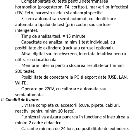
·
Compatibilitate cu teste pentru determinarea
hormonilor (progesteron, T4, cortizol), markerilor infectiosi
(FIV, FeLV, parvovirus etc.) si anticorpi specifici.
·
Sistem automat sau semi-automat, cu identificare
automata a tipului de test (prin coduri sau cartuse
inteligente).
·
Timp de analiza/test: = 15 minute.
·
Capacitate de analiza: minim 1 test individual, cu
posibilitate de extindere (rack sau carusel optional).
·
Afisaj digital sau touchscreen, interfata intuitiva pentru
utilizare educationala.
·
Memorie interna pentru stocarea rezultatelor (minim
200 teste).
·
Posibilitate de conectare la PC si export date (USB, LAN,
Wi-Fi).
·
Operare pe 220V, cu calibrare automata sau
semiautomata.
II. Conditii de livrare:
·
Livrare completa cu accesorii (cuve, pipete, cabluri,
reactivi pentru minim 10 teste).
·
Furnizorul va asigura punerea în functiune si instruirea a
minim 2 cadre didactice.
·
Garantie minima de 24 luni, cu posibilitate de extindere.