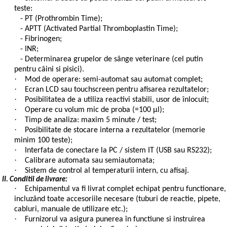
teste:
- PT (Prothrombin Time);
- APTT (Activated Partial Thromboplastin Time);
- Fibrinogen;
- INR;
- Determinarea grupelor de sânge veterinare (cel putin
pentru câini si pisici).
·
Mod de operare: semi-automat sau automat complet;
·
Ecran LCD sau touchscreen pentru afisarea rezultatelor;
·
Posibilitatea de a utiliza reactivi stabili, usor de înlocuit;
·
Operare cu volum mic de proba (=100 µl);
·
Timp de analiza: maxim 5 minute / test;
·
Posibilitate de stocare interna a rezultatelor (memorie
minim 100 teste);
·
Interfata de conectare la PC / sistem IT (USB sau RS232);
·
Calibrare automata sau semiautomata;
·
Sistem de control al temperaturii intern, cu afisaj.
II. Conditii de livrare:
·
Echipamentul va fi livrat complet echipat pentru functionare,
incluzând toate accesoriile necesare (tuburi de reactie, pipete,
cabluri, manuale de utilizare etc.);
·
Furnizorul va asigura punerea în functiune si instruirea