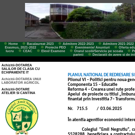
Home
Bacalaureat 2023
Admitere 2022-2023
Admitere 2021-2022
Erasmus, 2021-2022
Proiecte PEO
Evenimente/ Anunturi
Oferta edu
lucru
CEAC
Elevi/ Examene
Orarul scolii/Serviciu pe scoala
P
parinti
Declaratii de avere si de in
Achizitii-DOTAREA
SALILOR DE CLASA CU
ECHIPAMENTE IT
PLANUL NATIONAL DE REDRESARE SI
Achizitii-DOTAREA UNUI
Pilonul VI – Politici pentru noua gen
LABORATOR AGRICOL
Componenta 15 – Educatie
Achizitii-DOTARE
Reforma 4 – Crearea unei rute prof
ATELIER SI CANTINA
Apelul
de proiecte cu titlul „Îmbunat
finantat prin Investitia 7– Transform
Nr.
715.5
/
03.06.2025
În atentia agentilor economici intere
Colegiul ”Emil Negrutiu”, cu
5528288, beneficiara a contractulu