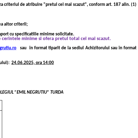
za criteriul de atribuire "pretul cel mai scazut", conform art. 187 alin. (1)
altor criterii;
port cu specificatiile minime solicitate.
 cerintele minime si ofera pretul total cel mai scazut.
grutiu.ro
sau
în format tiparit de la sediul Achizitorului sau în format
ului):
24.06.2025, ora 14:00
r: COLEGIUL ”EMIL NEGRUTIU” TURDA