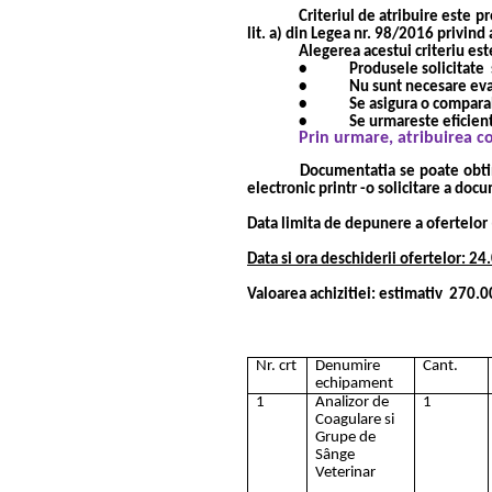
Criteriul de atribuire este pr
lit. a) din Legea nr. 98/2016 privind 
Alegerea acestui criteriu es
•
Produsele solicitate
•
Nu sunt necesare eval
•
Se asigura o comparab
•
Se urmareste eficienta
Prin urmare, atribuirea co
Documentatia se poate obtin
electronic printr -o solicitare a do
Data limita de depunere a ofertelor
Data si ora deschiderii ofertelor: 2
Valoarea achizitiei: estimativ
270.00
Nr. crt
Denumire
Cant.
echipament
1
Analizor de
1
Coagulare si
Grupe de
Sânge
Veterinar