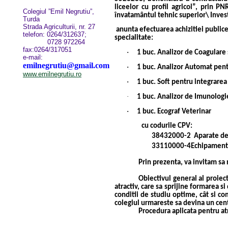
liceelor cu profil agricol”, prin 
Colegiul ”Emil Negrutiu”,
învatamântul tehnic superior\ Invest
Turda
Strada Agriculturii, nr. 27
anunta efectuarea achizitiei publi
telefon: 0264/312637;
specialitate:
0728 972264
fax:0264/317051
·
1 buc.
Analizor de Coagulare
e-mail:
emilnegrutiu@gmail.com
·
1 buc.
Analizor Automat pent
www.emilnegrutiu.ro
·
1 buc.
Soft pentru integrarea
·
1 buc.
Analizor de Imunologi
·
1 buc.
Ecograf Veterinar
cu codurile CPV:
38432000-2
Aparate de
33110000-4
Echipament 
Prin prezenta, va invitam s
Obiectivul general al proiect
atractiv, care sa sprijine formarea s
conditii de studiu optime, cât si co
colegiul urmareste sa devina un centr
Procedura aplicata pentru atr